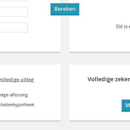
Dit is
Volledige zeke
volledige uitleg
edige aflossing
ïteitenhypotheek
M