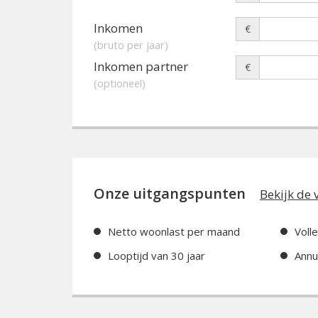
Inkomen
€
(bruto per jaar)
Inkomen partner
€
(optioneel)
Onze uitgangspunten
Bekijk de 
Netto woonlast per maand
Voll
Looptijd van 30 jaar
Annu